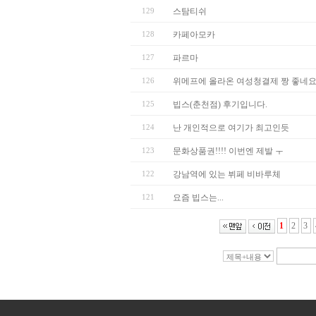
129
스탐티쉬
128
카페아모카
127
파르마
126
위메프에 올라온 여성청결제 짱 좋네요 지
125
빕스(춘천점) 후기입니다.
124
난 개인적으로 여기가 최고인듯
123
문화상품권!!!! 이번엔 제발 ㅜ
122
강남역에 있는 뷔페 비바루체
121
요즘 빕스는...
1
2
3