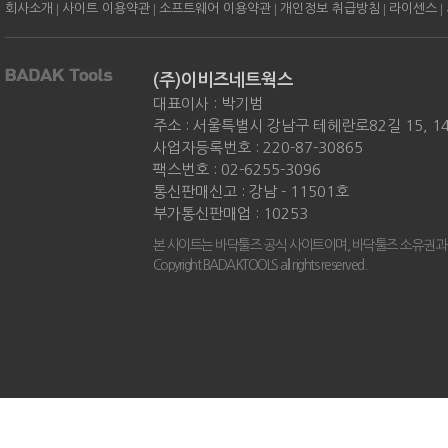
|
|
|
|
|
회사소개
사이트 이용약관
소프트웨어 이용약관
개인정보 취급방침
라이센스
(주)이비즈네트웍스
대표이사 : 박기범
주소 : 서울특별시 강남구 테헤란로82길 15, 
사업자등록번호 : 220-87-30865
팩스번호 : 02-6255-3096
통신판매신고 : 강남 - 11501호
부가통신판매업 : 10253
본 사이트는 바닥툴즈 공식 사이트이며, 바닥툴즈 소유권과
Copyright BADAKTOOLS all rights reserved.