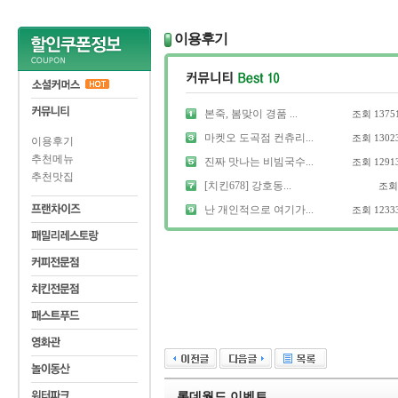
이용후기
본죽, 봄맞이 경품 ...
조회
1375
마켓오 도곡점 컨츄리...
조회
1302
이용후기
추천메뉴
진짜 맛나는 비빔국수...
조회
1291
추천맛집
[치킨678] 강호동...
조
난 개인적으로 여기가...
조회
1233
롯데월드 이벤트