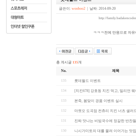
글쓴이:
wooboo2
| 날짜: 2014-09-20
http://family.badakenc
ㅋㅋㅋ전에 만원으로 자유
총 게시글
개
135
No.
제목
135
롯데월드 이벤트
134
[치킨678] 강호동 치킨 먹고, 밀리언 웨이
133
본죽, 봄맞이 경품 이벤트 실시
132
마켓오 도곡점 컨츄리 치킨 너츠 샐러드 무
131
진짜 맛나는 비빔국수에 정갈한 반찬들..밥
130
니시가미토의 대를 물려 이어가는 맛