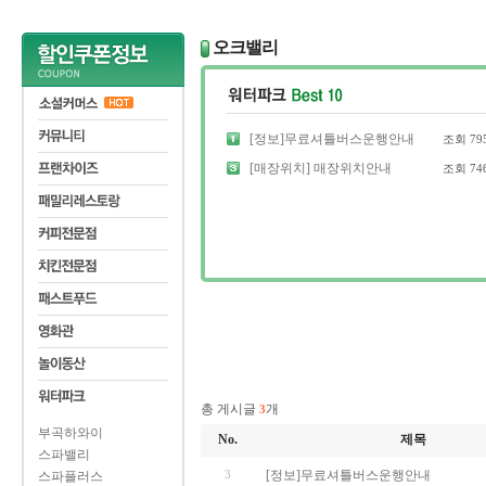
오크밸리
[정보]무료셔틀버스운행안내
조회
79
[매장위치] 매장위치안내
조회
74
총 게시글
개
3
부곡하와이
No.
제목
스파밸리
3
[정보]무료셔틀버스운행안내
스파플러스