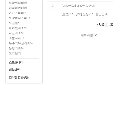
설악워터피아
2
[매장위치] 매장위치안내
캐리비안베이
아산스파비스
1
[할인카드정보] 신용카드 할인안내
보광휘닉스파크
오션월드
하이원리조트
지산리조트
비발디파크
무주덕유산리조트
용평리조트
오크밸리