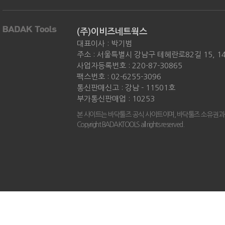
(주)이비즈네트웍스
대표이사 : 박기범
주소 : 서울특별시 강남구 테헤란로82길 15, 
사업자등록번호 : 220-87-30865
팩스번호 : 02-6255-3096
통신판매신고 : 강남 - 11501호
부가통신판매업 : 10253
본 사이트는 바닥툴즈 공식 사이트이며, 바닥툴즈 소유권과
Copyright BADAKTOOLS all rights reserved.