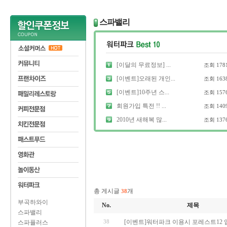
스파밸리
[이달의 무료정보] ...
조회
178
[이벤트]오래된 개인...
조회
163
[이벤트]10주년 스...
조회
157
회원가입 특전 !! ...
조회
140
2010년 새해복 많...
조회
137
총 게시글
개
38
부곡하와이
No.
제목
스파밸리
38
[이벤트]워터파크 이용시 포레스트12
스파플러스