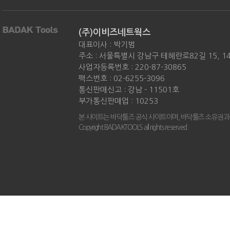
(주)이비즈네트웍스
대표이사 : 박기범
주소 : 서울특별시 강남구 테헤란로82길 15, 
사업자등록번호 : 220-87-30865
팩스번호 : 02-6255-3096
통신판매신고 : 강남 - 11501호
부가통신판매업 : 10253
본 사이트는 바닥툴즈 공식 사이트이며, 바닥툴즈 소유권과
Copyright BADAKTOOLS all rights reserved.