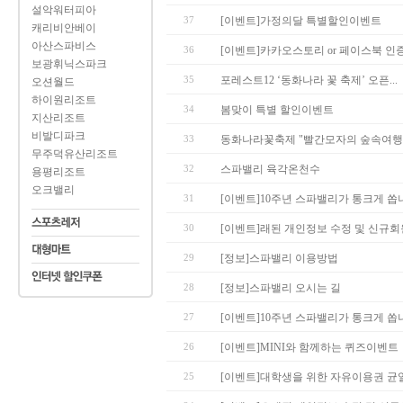
설악워터피아
37
[이벤트]가정의달 특별할인이벤트
캐리비안베이
아산스파비스
36
[이벤트]카카오스토리 or 페이스북 인증
보광휘닉스파크
35
포레스트12 ‘동화나라 꽃 축제’ 오픈...
오션월드
하이원리조트
34
봄맞이 특별 할인이벤트
지산리조트
비발디파크
33
동화나라꽃축제 "빨간모자의 숲속여행
무주덕유산리조트
32
스파밸리 육각온천수
용평리조트
오크밸리
31
[이벤트]10주년 스파밸리가 통크게 쏩
30
[이벤트]래된 개인정보 수정 및 신규회원
29
[정보]스파밸리 이용방법
28
[정보]스파밸리 오시는 길
27
[이벤트]10주년 스파밸리가 통크게 쏩
26
[이벤트]MINI와 함께하는 퀴즈이벤트
25
[이벤트]대학생을 위한 자유이용권 균일가 