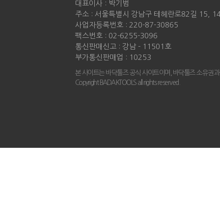
대표이사 : 박기범
주소 : 서울특별시 강남구 테헤란로82길 15, 
사업자등록번호 : 220-87-30865
팩스번호 : 02-6255-3096
통신판매신고 : 강남 - 11501호
부가통신판매업 : 10253
본 사이트는 바닥툴즈 공식 사이트이며, 바닥툴즈 소유권과
Copyright BADAKTOOLS all rights reserved.