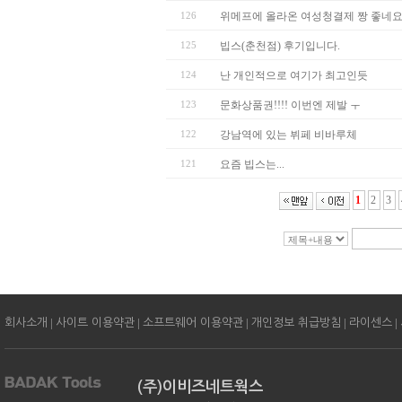
126
위메프에 올라온 여성청결제 짱 좋네요 지
125
빕스(춘천점) 후기입니다.
124
난 개인적으로 여기가 최고인듯
123
문화상품권!!!! 이번엔 제발 ㅜ
122
강남역에 있는 뷔페 비바루체
121
요즘 빕스는...
1
2
3
|
|
|
|
|
회사소개
사이트 이용약관
소프트웨어 이용약관
개인정보 취급방침
라이센스
(주)이비즈네트웍스