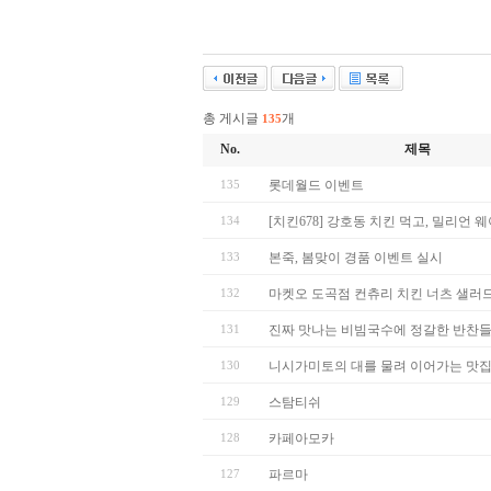
총 게시글
개
135
No.
제목
135
롯데월드 이벤트
134
[치킨678] 강호동 치킨 먹고, 밀리언 웨이
133
본죽, 봄맞이 경품 이벤트 실시
132
마켓오 도곡점 컨츄리 치킨 너츠 샐러드 무
131
진짜 맛나는 비빔국수에 정갈한 반찬들..밥
130
니시가미토의 대를 물려 이어가는 맛
129
스탐티쉬
128
카페아모카
127
파르마