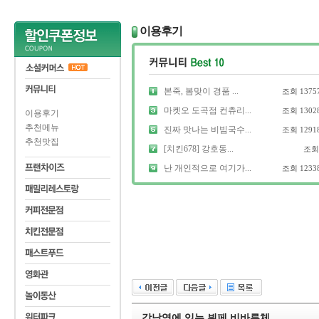
이용후기
본죽, 봄맞이 경품 ...
조회
1375
마켓오 도곡점 컨츄리...
조회
1302
이용후기
추천메뉴
진짜 맛나는 비빔국수...
조회
1291
추천맛집
[치킨678] 강호동...
조
난 개인적으로 여기가...
조회
1233
강남역에 있는 뷔페 비바루체