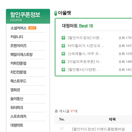
아울렛
[할인카드정보] 이랜...
조회
176
타미힐피거 시즌오프 ...
조회
163
신세계첼시, 여주 프...
조회
155
[이달의무료쿠폰] 아...
조회
148
[할인행사] 다양한 ...
조회
145
총 게시글
개
37
No.
제목
37
[할인카드정보] 이랜드클럽멤버쉽