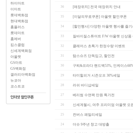
하이마트
36
[매장위치] 전국 매장위치 안내
이마트
롯데백화점
35
[이달의무료쿠폰] 아울렛 할인쿠폰
현대백화점
34
[할인행사] 다양한 아울렛 행사를 즐
홈플러스
롯데마트
33
질바이질스튜어트 F/W 아울렛 신상품 ~
홈에버
킴스클럽
32
클레어스 초특가 한정수량 이벤트
신세계백화점
31
탐스슈즈 단독입고, 할인전
아울렛
GS마트
30
구찌&프라다 핸드백53%, 인케이스60%, 
GS백화점
갤러리아백화점
29
타미힐피거 시즌오프 30%세일
뉴코아
28
러쉬 바디샵세일
코스트코
27
베리썸 수면팩 만원 특가전
26
신세계첼시, 여주 프리미엄 아울렛 오픈
25
컨버스 패밀리세일
24
더슈 9주년 창고 대방출