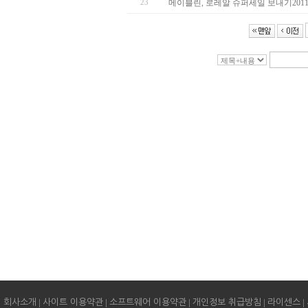
23
메이블린, 로레알 슈퍼세일 보내기2011.0
|
|
|
|
|
회사소개
사이트 이용약관
소프트웨어 이용약관
개인정보 취급방침
라이센스