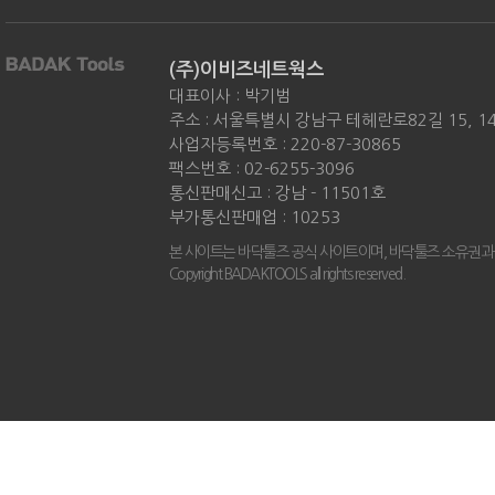
(주)이비즈네트웍스
대표이사 : 박기범
주소 : 서울특별시 강남구 테헤란로82길 15, 
사업자등록번호 : 220-87-30865
팩스번호 : 02-6255-3096
통신판매신고 : 강남 - 11501호
부가통신판매업 : 10253
본 사이트는 바닥툴즈 공식 사이트이며, 바닥툴즈 소유권과
Copyright BADAKTOOLS all rights reserved.