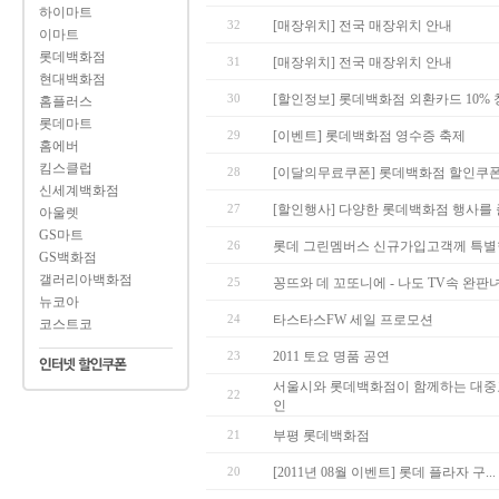
하이마트
32
[매장위치] 전국 매장위치 안내
이마트
롯데백화점
31
[매장위치] 전국 매장위치 안내
현대백화점
30
[할인정보] 롯데백화점 외환카드 10% 청
홈플러스
롯데마트
29
[이벤트] 롯데백화점 영수증 축제
홈에버
킴스클럽
28
[이달의무료쿠폰] 롯데백화점 할인쿠
신세계백화점
27
[할인행사] 다양한 롯데백화점 행사를
아울렛
GS마트
26
롯데 그린멤버스 신규가입고객께 특별한 
GS백화점
갤러리아백화점
25
꽁뜨와 데 꼬또니에 - 나도 TV속 완판녀
뉴코아
24
타스타스FW 세일 프로모션
코스트코
23
2011 토요 명품 공연
서울시와 롯데백화점이 함께하는 대중
22
인
21
부평 롯데백화점
20
[2011년 08월 이벤트] 롯데 플라자 구...