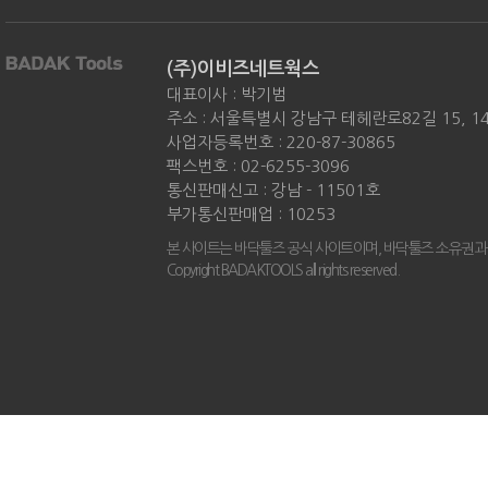
(주)이비즈네트웍스
대표이사 : 박기범
주소 : 서울특별시 강남구 테헤란로82길 15, 
사업자등록번호 : 220-87-30865
팩스번호 : 02-6255-3096
통신판매신고 : 강남 - 11501호
부가통신판매업 : 10253
본 사이트는 바닥툴즈 공식 사이트이며, 바닥툴즈 소유권과
Copyright BADAKTOOLS all rights reserved.